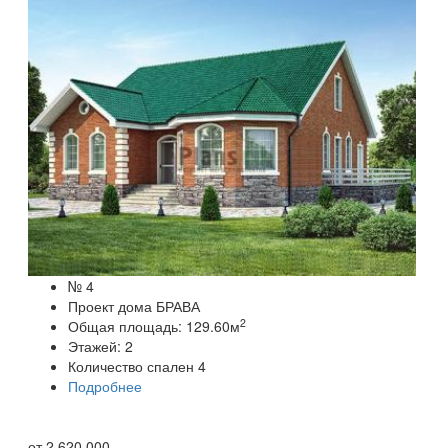
№ 4
Проект дома БРАВА
2
Общая площадь:
129.60
м
Этажей:
2
Количество спален
4
Подробнее
от
2 620 000