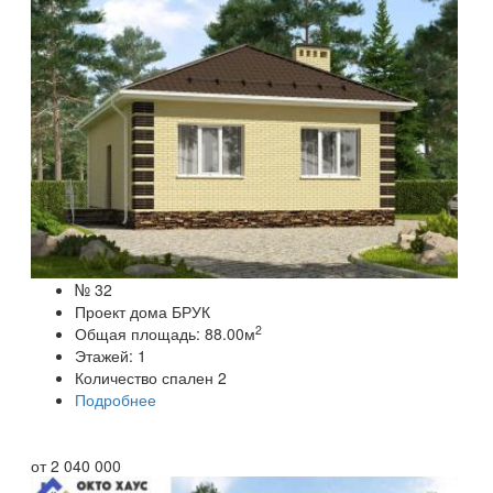
№ 32
Проект дома БРУК
2
Общая площадь:
88.00
м
Этажей:
1
Количество спален
2
Подробнее
от
2 040 000