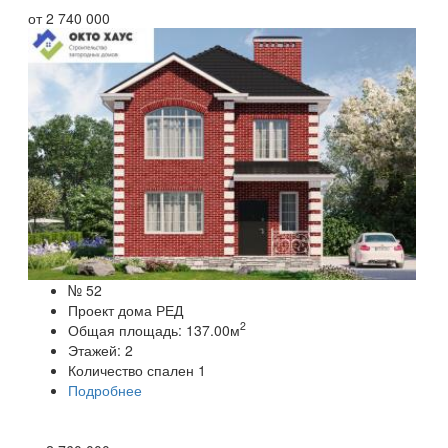
от
2 740 000
№ 52
Проект дома РЕД
2
Общая площадь:
137.00
м
Этажей:
2
Количество спален
1
Подробнее