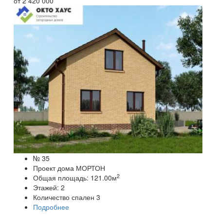
от
2 420 000
№ 35
Проект дома МОРТОН
2
Общая площадь:
121.00
м
Этажей:
2
Количество спален
3
Подробнее