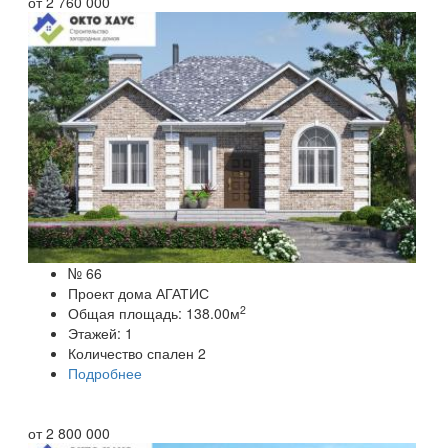
от
2 760 000
№ 66
Проект дома АГАТИС
2
Общая площадь:
138.00
м
Этажей:
1
Количество спален
2
Подробнее
от
2 800 000