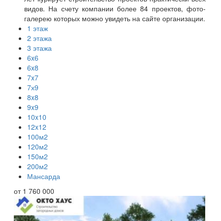
видов. На счету компании более 84 проектов, фото-
галерею которых можно увидеть на сайте организации.
1 этаж
2 этажа
3 этажа
6x6
6x8
7x7
7х9
8x8
9x9
10x10
12x12
100м2
120м2
150м2
200м2
Мансарда
от
1 760 000