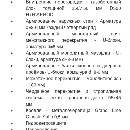
Внутренние перегородки - газобетонный
блок толщиной 250\150 мм D500
H+H\AEROC
Армирование наружных стен - Арматура
d=8-6 мм каждый четвёртый ряд
Армированный монолитный пояс
межэтажного перекрытия - U-блоки,
арматура d=8 мм
Армированный монолитный мауэрлат - U-
блоки, арматура d=8-6 мм)
Армированные балки оконных и дверных
проёмов- U-блоки, арматура d=8-6 мм
Межэтажное перекрытие – монолитное ж\б
- 180 мм)
Чердачное перекрытие и стропильная
система - сухая строганная доска 195х45
мм
Кровля - металлочерепица Grand Line
Classic Satin 0,5 мм
Гидроветрозащита
Пароизоляция