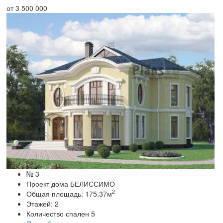
от
3 500 000
№ 3
Проект дома БЕЛИССИМО
2
Общая площадь:
175.37
м
Этажей:
2
Количество спален
5