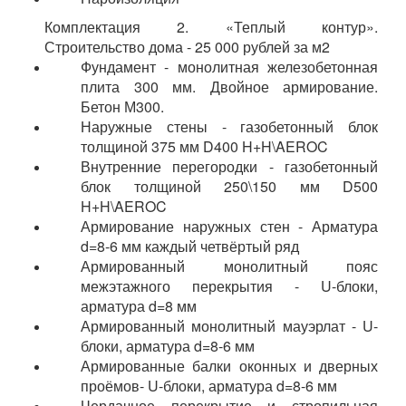
Комплектация 2. «Теплый контур».
Строительство дома - 25 000 рублей за м2
Фундамент - монолитная железобетонная
плита 300 мм. Двойное армирование.
Бетон М300.
Наружные стены - газобетонный блок
толщиной 375 мм D400 H+H\AEROC
Внутренние перегородки - газобетонный
блок толщиной 250\150 мм D500
H+H\AEROC
Армирование наружных стен - Арматура
d=8-6 мм каждый четвёртый ряд
Армированный монолитный пояс
межэтажного перекрытия - U-блоки,
арматура d=8 мм
Армированный монолитный мауэрлат - U-
блоки, арматура d=8-6 мм
Армированные балки оконных и дверных
проёмов- U-блоки, арматура d=8-6 мм
Чердачное перекрытие и стропильная