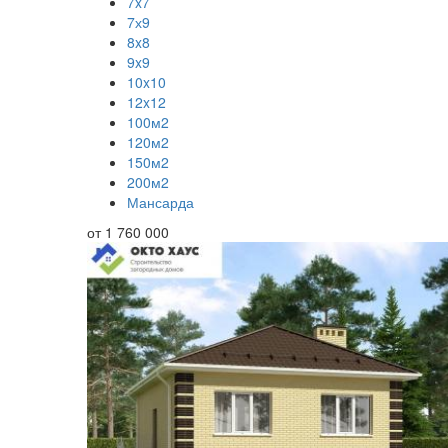
7x7
7х9
8x8
9x9
10x10
12x12
100м2
120м2
150м2
200м2
Мансарда
от
1 760 000