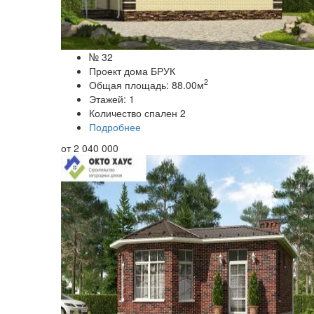
№ 32
Проект дома БРУК
2
Общая площадь:
88.00
м
Этажей:
1
Количество спален
2
Подробнее
от
2 040 000