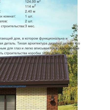
2
:
124.00 м
2
:
114 м
:
2.40 м
х комнат:
1 шт.
злов:
2 шт.
строительства:
3 мес.
гающий дом, в котором функциональна и
я деталь. Тихая архитектура дизайна делает его
ным для глаз и легко вписывается в окружающие
ь строительства коробки этого дома, в Санкт-
ерно 2 480 000 рублей в цифрах 2018 года. В
т разместиться семья из четырех-пяти человек.
на этот дом
 комплектациями