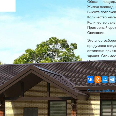
Общая площадь
Жилая площадь
Высота потолков
Количество жилы
Количество сану
Примерный срок 
Описание:
Это энергосбере
продумана кажда
оптически прият
здания. Cтоимост
Петербурге прим
таком доме може
Поделиться
Оставить заявку 
Скачать файл с